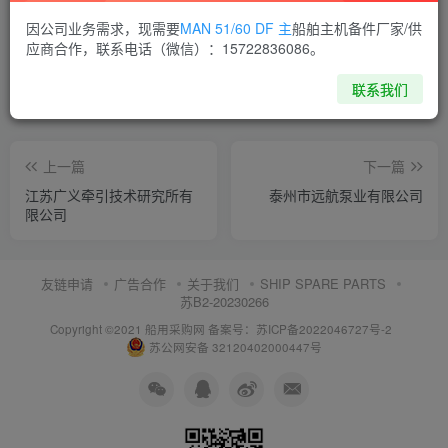
喜欢就支持一下吧
因公司业务需求，现需要
MAN 51/60 DF 主
船舶主机备件厂家/供
应商合作，联系电话（微信）：15722836086。
点赞
11
分享
收藏
联系我们
上一篇
下一篇
江苏广义牵引技术研究所有
泰州市远航泵业有限公司
限公司
友链申请
广告合作
关于我们
SHIP SPARE PARTS
苏B2-20230266
Copyright ©2021 船用采购网
备案号：苏ICP备2022046727号-2
苏公网安备 32120402000447号