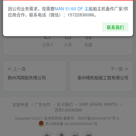
供应商通讯录
江苏
因公司业务需求，现需要
MAN 51/60 DF 主
船舶主机备件厂家/供
应商合作，联系电话（微信）：15722836086。
喜欢就支持一下吧
联系我们
点赞
6
分享
收藏
上一篇
下一篇
扬州鸿翔船务限公司
泰州晴轮船舶工程有限公司
友链申请
广告合作
关于我们
SHIP SPARE PARTS
苏B2-20230266
Copyright ©2021 船用采购网
备案号：苏ICP备2022046727号-2
苏公网安备 32120402000447号