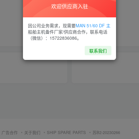
欢迎供应商入驻
喜欢就支持一下吧
因公司业务需求，现需要
MAN 51/60 DF 主
船舶主机备件厂家/供应商合作，联系电话
点赞
6
分享
收藏
（微信）：15722836086。
联系我们
广告合作
关于我们
SHIP SPARE PARTS
苏B2-20230266