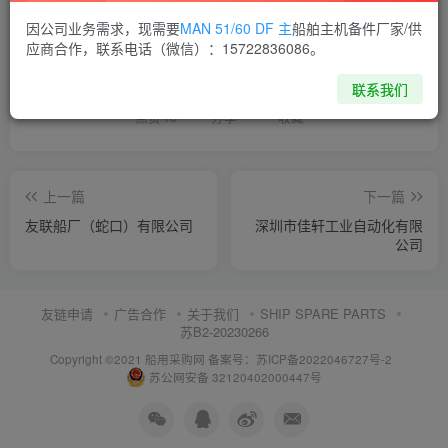
因公司业务需求，现需要
MAN 51/60 DF 主
船舶主机备件厂家/供
喜欢就支持一下吧
应商合作，联系电话（微信）：15722836086。
联系我们
点赞
13
分享
收藏
上一篇
下一篇
友联船厂（蛇口）有限公司
深圳市佳轩工业自动化有限
公司
友链申请
广告合作
关于我们
SHIP SPARE PARTS
苏B2-20230266
Copyright ©2021 船用采购网
备案号：苏ICP备2022046727号-2
苏公网安备 32120402000447号