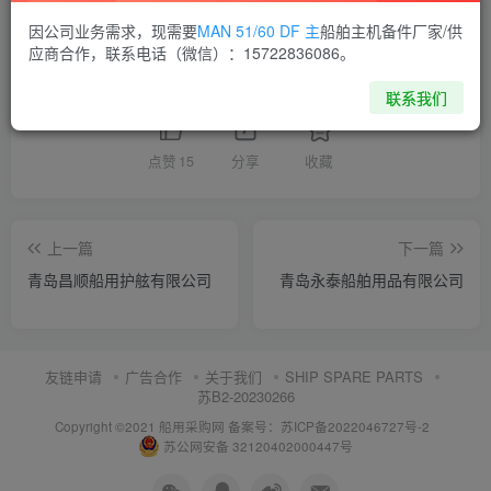
供应商通讯录
山东
因公司业务需求，现需要
MAN 51/60 DF 主
船舶主机备件厂家/供
应商合作，联系电话（微信）：15722836086。
喜欢就支持一下吧
联系我们
点赞
15
分享
收藏
上一篇
下一篇
青岛昌顺船用护舷有限公司
青岛永泰船舶用品有限公司
友链申请
广告合作
关于我们
SHIP SPARE PARTS
苏B2-20230266
Copyright ©2021 船用采购网
备案号：苏ICP备2022046727号-2
苏公网安备 32120402000447号