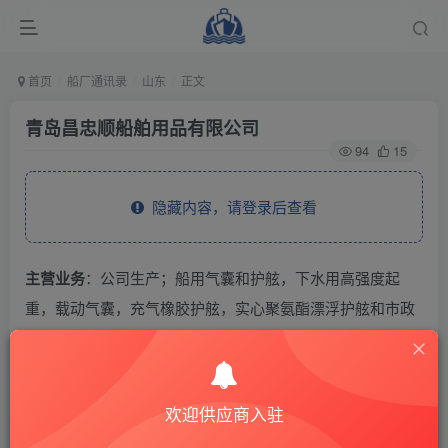
首页
船厂通讯录
山东
正文
青岛昌忠顺船舶用品有限公司
94
15
隐藏内容，请登录后查看
主营业务
：公司生产；船用气囊和护舷，下水用高强度起
重，载动气囊，充气橡胶护舷，实心聚氨酯漂浮护舷和市政
堵漏气囊。
THE END
欢迎供应商入驻