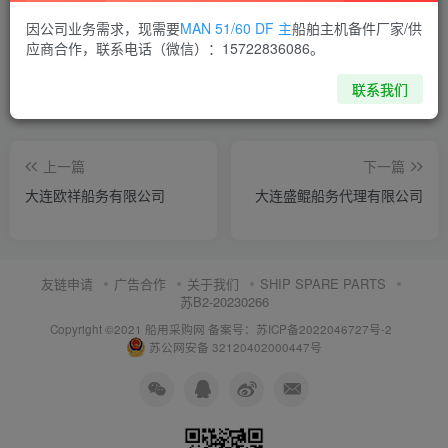
喜欢就支持一下吧
因公司业务需求，现需要
MAN 51/60 DF 主
船舶主机备件厂家/供
应商合作，联系电话（微信）：15722836086。
点赞
13
分享
收藏
联系我们
上一篇
下一篇
大连欧祥船务有限公司
大连盛鲲船务代理有限公司
友链申请
广告合作
关于我们
SHIP SPARE PARTS
苏B2-20230266
Copyright ©2021 船用采购网
备案号：苏ICP备2022046727号-2
苏公网安备 32120402000447号