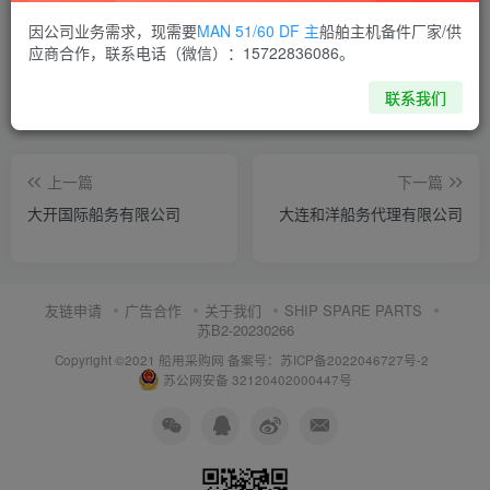
喜欢就支持一下吧
因公司业务需求，现需要
MAN 51/60 DF 主
船舶主机备件厂家/供
应商合作，联系电话（微信）：15722836086。
点赞
10
分享
收藏
联系我们
上一篇
下一篇
大开国际船务有限公司
大连和洋船务代理有限公司
友链申请
广告合作
关于我们
SHIP SPARE PARTS
苏B2-20230266
Copyright ©2021 船用采购网
备案号：苏ICP备2022046727号-2
苏公网安备 32120402000447号