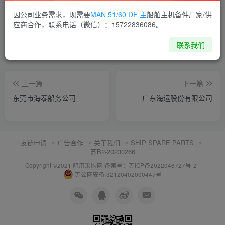
喜欢就支持一下吧
因公司业务需求，现需要
MAN 51/60 DF 主
船舶主机备件厂家/供
应商合作，联系电话（微信）：15722836086。
点赞
6
分享
收藏
联系我们
上一篇
下一篇
东莞市海泰船务公司
广东海运股份有限公司
友链申请
广告合作
关于我们
SHIP SPARE PARTS
苏B2-20230266
Copyright ©2021 船用采购网
备案号：苏ICP备2022046727号-2
苏公网安备 32120402000447号