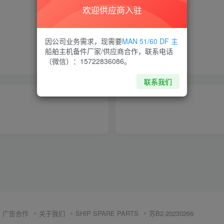
欢迎供应商入驻
喜欢就支持一下吧
因公司业务需求，现需要
MAN 51/60 DF 主
船舶主机备件厂家/供应商合作，联系电话
点赞
11
分享
收藏
（微信）：15722836086。
联系我们
广告合作
关于我们
SHIP SPARE PARTS
苏B2-20230266