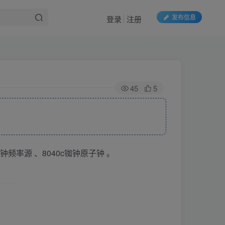
发布信息
登录
注册
45
5
钟频率源 、8040c铷钟原子钟 。