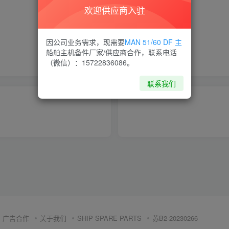
欢迎供应商入驻
喜欢就支持一下吧
因公司业务需求，现需要
MAN 51/60 DF 主
船舶主机备件厂家/供应商合作，联系电话
点赞
5
分享
收藏
（微信）：15722836086。
联系我们
广告合作
关于我们
SHIP SPARE PARTS
苏B2-20230266