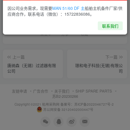
因公司业务需求，现需要
MAN 51/60 DF 主
船舶主机备件厂家/供
喜欢就支持一下吧
应商合作，联系电话（微信）：15722836086。
联系我们
点赞
5
分享
收藏
上一篇
下一篇
唐纳森（无锡）过滤器有限
璟和电子科技(无锡)有限公
公司
司
友链申请
广告合作
关于我们
SHIP SPARE PARTS
苏B2-20230266
Copyright ©2021 船用采购网
备案号：苏ICP备2022046727号-2
苏公网安备 32120402000447号