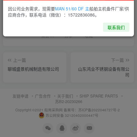
因公司业务需求，现需要
MAN 51/60 DF 主
船舶主机备件厂家/供
喜欢就支持一下吧
应商合作，联系电话（微信）：15722836086。
联系我们
点赞
11
分享
收藏
上一篇
下一篇
聊城盛景机械制造有限公司
山东鸿业不锈钢设备有限公
司
友链申请
广告合作
关于我们
SHIP SPARE PARTS
苏B2-20230266
Copyright ©2021 船用采购网
备案号：苏ICP备2022046727号-2
苏公网安备 32120402000447号