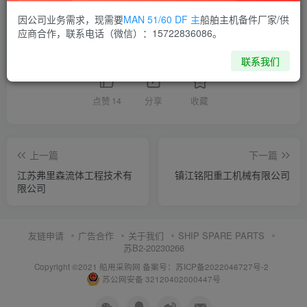
供应商通讯录
江苏
因公司业务需求，现需要
MAN 51/60 DF 主
船舶主机备件厂家/供
应商合作，联系电话（微信）：15722836086。
喜欢就支持一下吧
联系我们
点赞
14
分享
收藏
上一篇
下一篇
江苏弗里森流体工程技术有
镇江铭阳重工机械有限公司
限公司
友链申请
广告合作
关于我们
SHIP SPARE PARTS
苏B2-20230266
Copyright ©2021 船用采购网
备案号：苏ICP备2022046727号-2
苏公网安备 32120402000447号