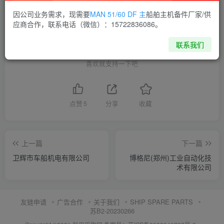
THE END
因公司业务需求，现需要
MAN 51/60 DF 主
船舶主机备件厂家/供
应商合作，联系电话（微信）：15722836086。
供应商通讯录
河南
联系我们
喜欢就支持一下吧
点赞
5
分享
收藏
上一篇
下一篇
卫辉市车船机电有限公司
博格尼(郑州)工业自动化技
术有限公司
友链申请
广告合作
关于我们
SHIP SPARE PARTS
苏B2-20230266