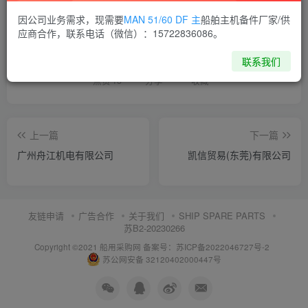
因公司业务需求，现需要
MAN 51/60 DF 主
船舶主机备件厂家/供
喜欢就支持一下吧
应商合作，联系电话（微信）：15722836086。
联系我们
点赞
13
分享
收藏
上一篇
下一篇
广州舟江机电有限公司
凯信贸易(东莞)有限公司
友链申请
广告合作
关于我们
SHIP SPARE PARTS
苏B2-20230266
Copyright ©2021 船用采购网
备案号：苏ICP备2022046727号-2
苏公网安备 32120402000447号