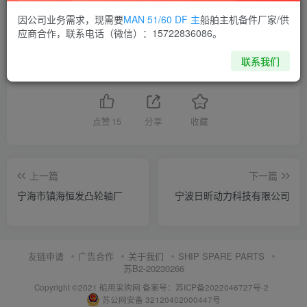
因公司业务需求，现需要
MAN 51/60 DF 主
船舶主机备件厂家/供
供应商通讯录
浙江
应商合作，联系电话（微信）：15722836086。
联系我们
喜欢就支持一下吧
点赞
15
分享
收藏
上一篇
下一篇
宁海市镇海恒发凸轮轴厂
宁波日昕动力科技有限公司
友链申请
广告合作
关于我们
SHIP SPARE PARTS
苏B2-20230266
Copyright ©2021 船用采购网
备案号：苏ICP备2022046727号-2
苏公网安备 32120402000447号