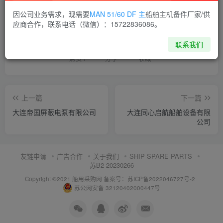
因公司业务需求，现需要
MAN 51/60 DF 主
船舶主机备件厂家/供
喜欢就支持一下吧
应商合作，联系电话（微信）：15722836086。
联系我们
点赞
7
分享
收藏
上一篇
下一篇
大连帝国屏蔽电泵有限公司
大连同心启航船舶设备有限
公司
友链申请
广告合作
关于我们
SHIP SPARE PARTS
苏B2-20230266
Copyright ©2021 船用采购网
备案号：苏ICP备2022046727号-2
苏公网安备 32120402000447号