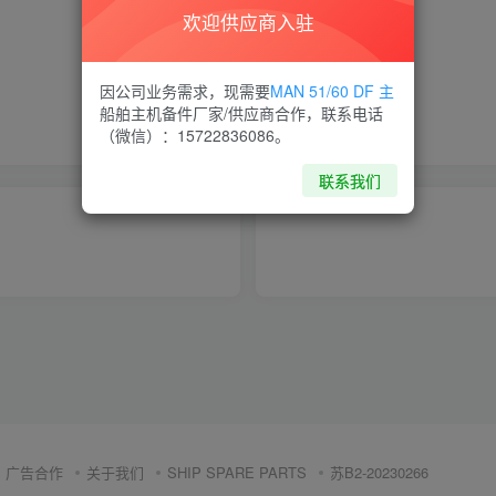
欢迎供应商入驻
喜欢就支持一下吧
因公司业务需求，现需要
MAN 51/60 DF 主
船舶主机备件厂家/供应商合作，联系电话
点赞
7
分享
收藏
（微信）：15722836086。
联系我们
广告合作
关于我们
SHIP SPARE PARTS
苏B2-20230266