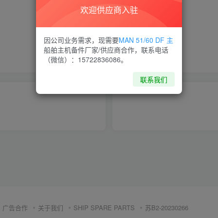
欢迎供应商入驻
喜欢就支持一下吧
因公司业务需求，现需要
MAN 51/60 DF 主
船舶主机备件厂家/供应商合作，联系电话
点赞
9
分享
收藏
（微信）：15722836086。
联系我们
广告合作
关于我们
SHIP SPARE PARTS
苏B2-20230266