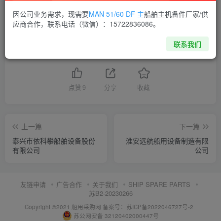
因公司业务需求，现需要
MAN 51/60 DF 主
船舶主机备件厂家/供
供应商通讯录
江苏
应商合作，联系电话（微信）：15722836086。
联系我们
喜欢就支持一下吧
点赞
9
分享
收藏
上一篇
下一篇
泰兴市依科攀船舶设备股份
淮安远航船用设备制造有限
有限公司
公司
友链申请
广告合作
关于我们
SHIP SPARE PARTS
苏B2-20230266
Copyright ©2021 船用采购网
备案号：苏ICP备2022046727号-2
苏公网安备 32120402000447号