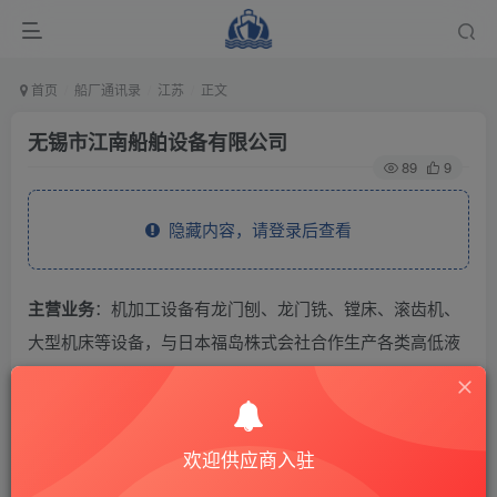
首页
船厂通讯录
江苏
正文
无锡市江南船舶设备有限公司
89
9
隐藏内容，请登录后查看
主营业务
：机加工设备有龙门刨、龙门铣、镗床、滚齿机、
大型机床等设备，与日本福岛株式会社合作生产各类高低液
压起重机、液压锚机、液压系泊绞车，成功开发出电动克令
吊等船用甲板机械产品。
欢迎供应商入驻
THE END