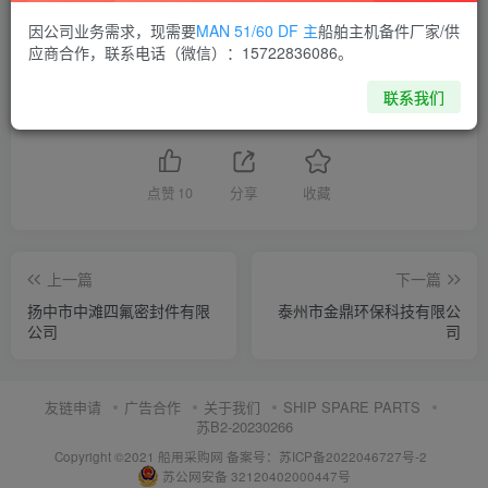
因公司业务需求，现需要
MAN 51/60 DF 主
船舶主机备件厂家/供
供应商通讯录
江苏
应商合作，联系电话（微信）：15722836086。
联系我们
喜欢就支持一下吧
点赞
10
分享
收藏
上一篇
下一篇
扬中市中滩四氟密封件有限
泰州市金鼎环保科技有限公
公司
司
友链申请
广告合作
关于我们
SHIP SPARE PARTS
苏B2-20230266
Copyright ©2021 船用采购网
备案号：苏ICP备2022046727号-2
苏公网安备 32120402000447号