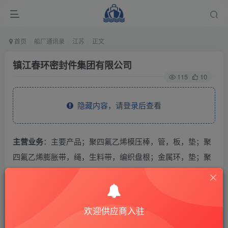
首页
船厂通讯录
江苏
正文
镇江春环密封件集团有限公司
115
10
隐藏内容，请登录后查看
主营业务
：主要产品；聚四氟乙烯模压棒，管，板，垫；聚
四氟乙烯膨胀带，绳，生料带，编织盘根；金属环，垫；聚
四氟乙烯聚丙烯防腐衬里，复合管，管件；橡胶板，垫骨架
油封,O型圈，高分子材料。
欢迎供应商入驻
THE END