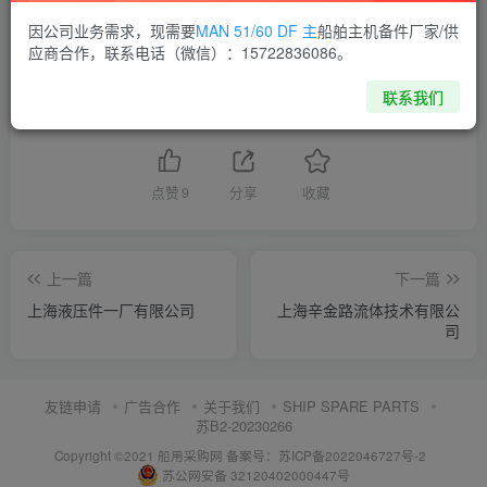
因公司业务需求，现需要
MAN 51/60 DF 主
船舶主机备件厂家/供
供应商通讯录
上海
应商合作，联系电话（微信）：15722836086。
联系我们
喜欢就支持一下吧
点赞
9
分享
收藏
上一篇
下一篇
上海液压件一厂有限公司
上海辛金路流体技术有限公
司
友链申请
广告合作
关于我们
SHIP SPARE PARTS
苏B2-20230266
Copyright ©2021 船用采购网
备案号：苏ICP备2022046727号-2
苏公网安备 32120402000447号