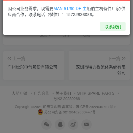
因公司业务需求，现需要
MAN 51/60 DF 主
船舶主机备件厂家/供
喜欢就支持一下吧
应商合作，联系电话（微信）：15722836086。
联系我们
点赞
10
分享
收藏
上一篇
下一篇
广州松兴电气股份有限公司
深圳市特力得流体系统有限
公司
友链申请
广告合作
关于我们
SHIP SPARE PARTS
苏B2-20230266
Copyright ©2021 船用采购网
备案号：苏ICP备2022046727号-2
苏公网安备 32120402000447号