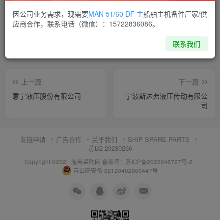
喜欢就支持一下吧
因公司业务需求，现需要
MAN 51/60 DF 主
船舶主机备件厂家/供
应商合作，联系电话（微信）：15722836086。
点赞
13
分享
收藏
联系我们
上一篇
下一篇
意宁液压股份有限公司
宁波斯达弗液压传动有限公
司
友链申请
广告合作
关于我们
SHIP SPARE PARTS
苏B2-20230266
Copyright ©2021 船用采购网
备案号：苏ICP备2022046727号-2
苏公网安备 32120402000447号