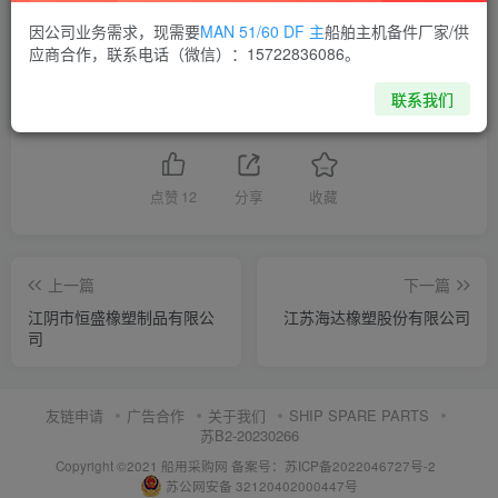
因公司业务需求，现需要
MAN 51/60 DF 主
船舶主机备件厂家/供
供应商通讯录
江苏
应商合作，联系电话（微信）：15722836086。
联系我们
喜欢就支持一下吧
点赞
12
分享
收藏
上一篇
下一篇
江阴市恒盛橡塑制品有限公
江苏海达橡塑股份有限公司
司
友链申请
广告合作
关于我们
SHIP SPARE PARTS
苏B2-20230266
Copyright ©2021 船用采购网
备案号：苏ICP备2022046727号-2
苏公网安备 32120402000447号