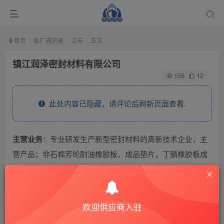
首页
船厂通讯录
江苏
正文
镇江润泽密封材料有限公司
105
12
此处内容已隐藏，请评论后刷新页面查看.
主营业务
：专业研发生产新型密封材料的高新技术企业，主
营产品；非石棉芳纶耐油橡胶板、成品垫片，丁腈橡胶板成
品垫片，柔性石墨复合增强垫片，聚四氟乙烯制品，硅像胶
制品，氟橡胶制品金属缠绕垫片以及非石棉系列盘根。
欢迎供应商入驻
THE END