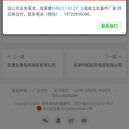
因公司业务需求，现需要
MAN 51/60 DF 主
船舶主机备件厂家/供
喜欢就支持一下吧
应商合作，联系电话（微信）：15722836086。
联系我们
点赞
11
分享
收藏
上一篇
下一篇
天津友惠电线电缆有限公司
天津中船船用电缆有限公司
友链申请
广告合作
关于我们
SHIP SPARE PARTS
苏B2-20230266
Copyright ©2021 船用采购网
备案号：苏ICP备2022046727号-2
苏公网安备 32120402000447号