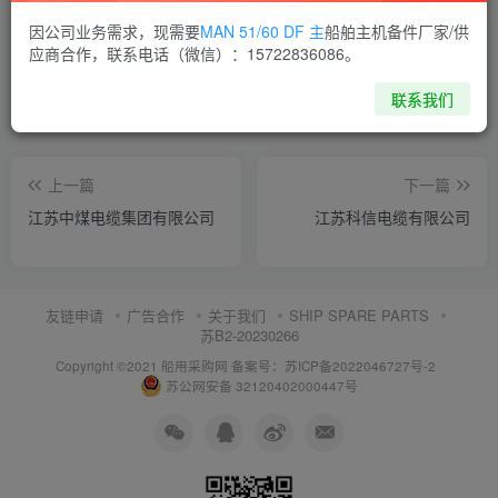
喜欢就支持一下吧
因公司业务需求，现需要
MAN 51/60 DF 主
船舶主机备件厂家/供
应商合作，联系电话（微信）：15722836086。
点赞
14
分享
收藏
联系我们
上一篇
下一篇
江苏中煤电缆集团有限公司
江苏科信电缆有限公司
友链申请
广告合作
关于我们
SHIP SPARE PARTS
苏B2-20230266
Copyright ©2021 船用采购网
备案号：苏ICP备2022046727号-2
苏公网安备 32120402000447号