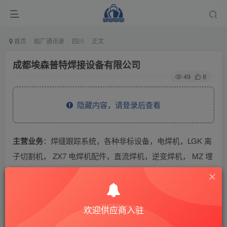
首页
船厂通讯录
四川
正文
成都埃森普特焊接设备有限公司
49
8
隐藏内容，请登录后查看
主营业务
：焊缝跟踪系统，各种非标设备，电焊机，LGK 离
子切割机， ZX7 电焊机配件，直流焊机，逆变焊机， MZ 埋
弧焊机， NBC 气体保护焊，NB 二保焊机，NBM 专用铝焊
机 ，稀有金属焊机，自动环缝焊接机床，变位机，焊接操作
机 ，焊接机器人,数控下料软件,排料软件。
欢迎供应商入驻