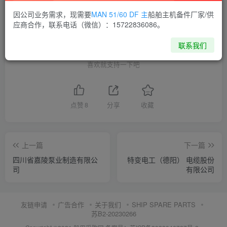
THE END
因公司业务需求，现需要
MAN 51/60 DF 主
船舶主机备件厂家/供
应商合作，联系电话（微信）：15722836086。
供应商通讯录
四川
联系我们
喜欢就支持一下吧
点赞
8
分享
收藏
上一篇
下一篇
四川省嘉陵泵业制造有限公
特变电工（德阳） 电缆股份
司
有限公司
友链申请
广告合作
关于我们
SHIP SPARE PARTS
苏B2-20230266