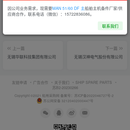
喜欢就支持一下吧
因公司业务需求，现需要
MAN 51/60 DF 主
船舶主机备件厂家/供
应商合作，联系电话（微信）：15722836086。
点赞
12
分享
收藏
联系我们
上一篇
下一篇
无锡华联科技集团有限公司
无锡汉神电气股份有限公司
友链申请
广告合作
关于我们
SHIP SPARE PARTS
苏B2-20230266
Copyright ©2021 船用采购网
备案号：苏ICP备2022046727号-2
苏公网安备 32120402000447号