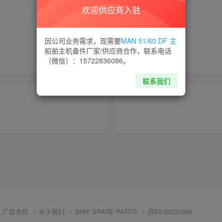
欢迎供应商入驻
喜欢就支持一下吧
因公司业务需求，现需要
MAN 51/60 DF 主
船舶主机备件厂家/供应商合作，联系电话
点赞
6
分享
收藏
（微信）：15722836086。
联系我们
广告合作
关于我们
SHIP SPARE PARTS
苏B2-20230266