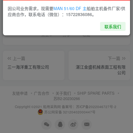
因公司业务需求，现需要
MAN 51/60 DF 主
船舶主机备件厂家/供
喜欢就支持一下吧
应商合作，联系电话（微信）：15722836086。
联系我们
点赞
6
分享
收藏
上一篇
下一篇
三一海洋重工有限公司
湛江金盛机械表面工程有限
公司
友链申请
广告合作
关于我们
SHIP SPARE PARTS
苏B2-20230266
Copyright ©2021 船用采购网
备案号：苏ICP备2022046727号-2
苏公网安备 32120402000447号