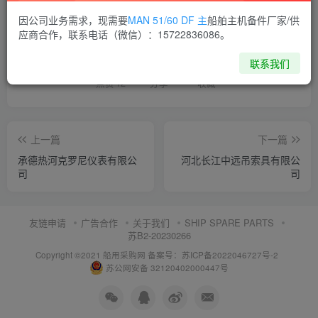
因公司业务需求，现需要
MAN 51/60 DF 主
船舶主机备件厂家/供
喜欢就支持一下吧
应商合作，联系电话（微信）：15722836086。
联系我们
点赞
12
分享
收藏
上一篇
下一篇
承德热河克罗尼仪表有限公
河北长江中远吊索具有限公
司
司
友链申请
广告合作
关于我们
SHIP SPARE PARTS
苏B2-20230266
Copyright ©2021 船用采购网
备案号：苏ICP备2022046727号-2
苏公网安备 32120402000447号