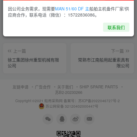
喜欢就支持一下吧
因公司业务需求，现需要
MAN 51/60 DF 主
船舶主机备件厂家/供
应商合作，联系电话（微信）：15722836086。
点赞
8
分享
收藏
联系我们
上一篇
下一篇
徐工集团徐州重型机械有限
常熟市江南船用起重索具有
公司
限公司
友链申请
广告合作
关于我们
SHIP SPARE PARTS
苏B2-20230266
Copyright ©2021 船用采购网
备案号：苏ICP备2022046727号-2
苏公网安备 32120402000447号