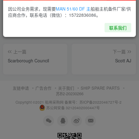
喜欢就支持一下吧
因公司业务需求，现需要
MAN 51/60 DF 主
船舶主机备件厂家/供
应商合作，联系电话（微信）：15722836086。
点赞
8
分享
收藏
联系我们
上一篇
下一篇
Scarborough Council
Scott AJ
友链申请
广告合作
关于我们
SHIP SPARE PARTS
苏B2-20230266
Copyright ©2021 船用采购网
备案号：苏ICP备2022046727号-2
苏公网安备 32120402000447号