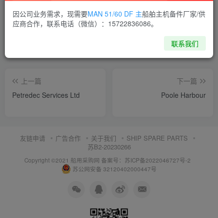
喜欢就支持一下吧
因公司业务需求，现需要
MAN 51/60 DF 主
船舶主机备件厂家/供
应商合作，联系电话（微信）：15722836086。
点赞
9
分享
收藏
联系我们
上一篇
下一篇
Petredec Services Ltd
Poole Harbour
友链申请
广告合作
关于我们
SHIP SPARE PARTS
苏B2-20230266
Copyright ©2021 船用采购网
备案号：苏ICP备2022046727号-2
苏公网安备 32120402000447号