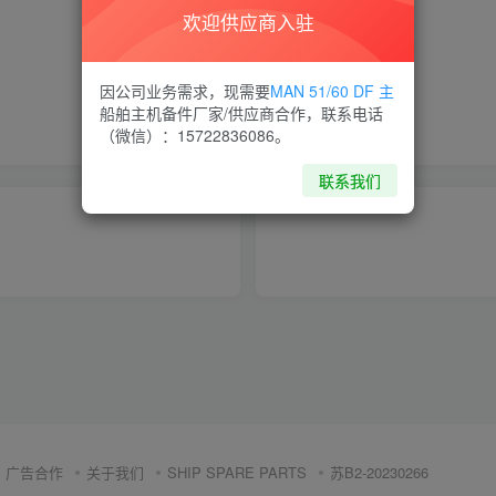
欢迎供应商入驻
喜欢就支持一下吧
因公司业务需求，现需要
MAN 51/60 DF 主
船舶主机备件厂家/供应商合作，联系电话
点赞
5
分享
收藏
（微信）：15722836086。
联系我们
广告合作
关于我们
SHIP SPARE PARTS
苏B2-20230266