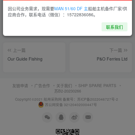
喜欢就支持一下吧
因公司业务需求，现需要
MAN 51/60 DF 主
船舶主机备件厂家/供
应商合作，联系电话（微信）：15722836086。
点赞
5
分享
收藏
联系我们
上一篇
下一篇
Our Guide Fishing
P&O Ferries Ltd
友链申请
广告合作
关于我们
SHIP SPARE PARTS
苏B2-20230266
Copyright ©2021 船用采购网
备案号：苏ICP备2022046727号-2
苏公网安备 32120402000447号