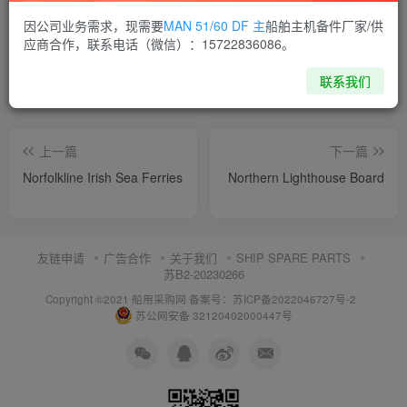
喜欢就支持一下吧
因公司业务需求，现需要
MAN 51/60 DF 主
船舶主机备件厂家/供
应商合作，联系电话（微信）：15722836086。
点赞
10
分享
收藏
联系我们
上一篇
下一篇
Norfolkline Irish Sea Ferries
Northern Lighthouse Board
友链申请
广告合作
关于我们
SHIP SPARE PARTS
苏B2-20230266
Copyright ©2021 船用采购网
备案号：苏ICP备2022046727号-2
苏公网安备 32120402000447号