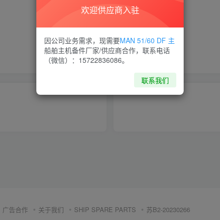
欢迎供应商入驻
喜欢就支持一下吧
因公司业务需求，现需要
MAN 51/60 DF 主
船舶主机备件厂家/供应商合作，联系电话
点赞
13
分享
收藏
（微信）：15722836086。
联系我们
广告合作
关于我们
SHIP SPARE PARTS
苏B2-20230266