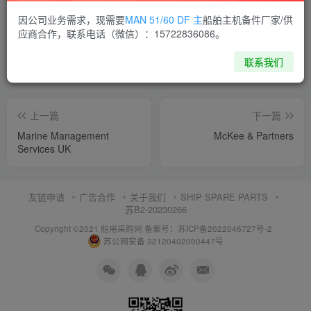
喜欢就支持一下吧
因公司业务需求，现需要
MAN 51/60 DF 主
船舶主机备件厂家/供
应商合作，联系电话（微信）：15722836086。
点赞
5
分享
收藏
联系我们
上一篇
下一篇
Marine Management
McKee & Partners
Services UK
友链申请
广告合作
关于我们
SHIP SPARE PARTS
苏B2-20230266
Copyright ©2021 船用采购网
备案号：苏ICP备2022046727号-2
苏公网安备 32120402000447号