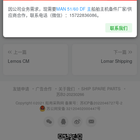
喜欢就支持一下吧
因公司业务需求，现需要
MAN 51/60 DF 主
船舶主机备件厂家/供
应商合作，联系电话（微信）：15722836086。
点赞
6
分享
收藏
联系我们
上一篇
下一篇
Lemos CM
Lomar Shipping
友链申请
广告合作
关于我们
SHIP SPARE PARTS
苏B2-20230266
Copyright ©2021 船用采购网
备案号：苏ICP备2022046727号-2
苏公网安备 32120402000447号