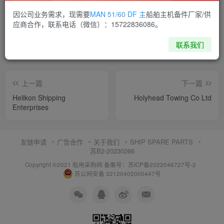
喜欢就支持一下吧
因公司业务需求，现需要
MAN 51/60 DF 主
船舶主机备件厂家/供
应商合作，联系电话（微信）：15722836086。
点赞
5
分享
收藏
联系我们
上一篇
下一篇
Helikon Shipping
Holyhead Towing Co Ltd
Enterprises
友链申请
广告合作
关于我们
SHIP SPARE PARTS
苏B2-20230266
Copyright ©2021 船用采购网
备案号：苏ICP备2022046727号-2
苏公网安备 32120402000447号