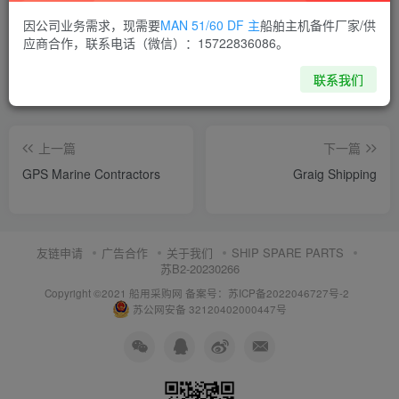
喜欢就支持一下吧
因公司业务需求，现需要
MAN 51/60 DF 主
船舶主机备件厂家/供
应商合作，联系电话（微信）：15722836086。
点赞
12
分享
收藏
联系我们
上一篇
下一篇
GPS Marine Contractors
Graig Shipping
友链申请
广告合作
关于我们
SHIP SPARE PARTS
苏B2-20230266
Copyright ©2021 船用采购网
备案号：苏ICP备2022046727号-2
苏公网安备 32120402000447号