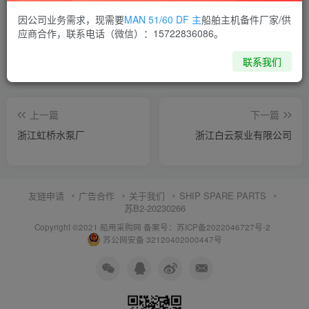
喜欢就支持一下吧
因公司业务需求，现需要
MAN 51/60 DF 主
船舶主机备件厂家/供
应商合作，联系电话（微信）：15722836086。
点赞
14
分享
收藏
联系我们
上一篇
下一篇
浙江虹桥水泵厂
浙江白云泵业有限公司
友链申请
广告合作
关于我们
SHIP SPARE PARTS
苏B2-20230266
Copyright ©2021 船用采购网
备案号：苏ICP备2022046727号-2
苏公网安备 32120402000447号