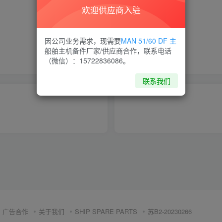
欢迎供应商入驻
喜欢就支持一下吧
因公司业务需求，现需要
MAN 51/60 DF 主
船舶主机备件厂家/供应商合作，联系电话
点赞
5
分享
收藏
（微信）：15722836086。
联系我们
广告合作
关于我们
SHIP SPARE PARTS
苏B2-20230266