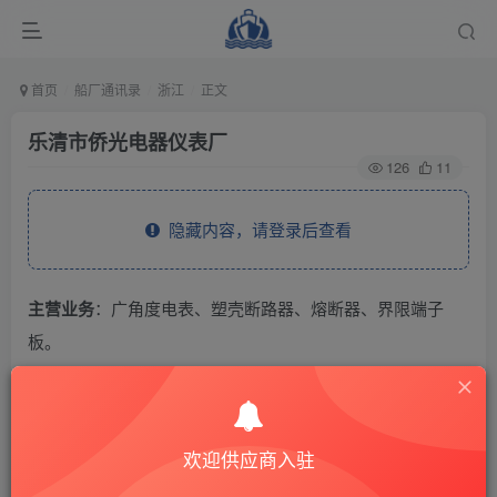
首页
船厂通讯录
浙江
正文
乐清市侨光电器仪表厂
126
11
隐藏内容，请登录后查看
主营业务
：广角度电表、塑壳断路器、熔断器、界限端子
板。
THE END
欢迎供应商入驻
供应商通讯录
浙江