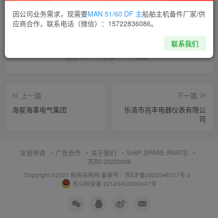
因公司业务需求，现需要
MAN 51/60 DF 主
船舶主机备件厂家/供
喜欢就支持一下吧
应商合作，联系电话（微信）：15722836086。
联系我们
点赞
11
分享
收藏
上一篇
下一篇
海星海事电气集团
乐清市兆丰电器仪表有限公
司
友链申请
广告合作
关于我们
SHIP SPARE PARTS
苏B2-20230266
Copyright ©2021 船用采购网
备案号：苏ICP备2022046727号-2
苏公网安备 32120402000447号