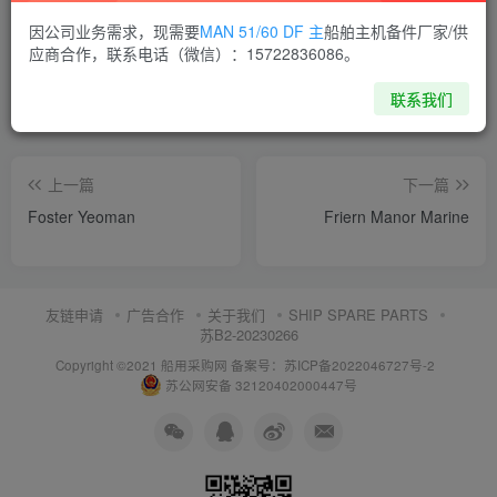
喜欢就支持一下吧
因公司业务需求，现需要
MAN 51/60 DF 主
船舶主机备件厂家/供
应商合作，联系电话（微信）：15722836086。
点赞
5
分享
收藏
联系我们
上一篇
下一篇
Foster Yeoman
Friern Manor Marine
友链申请
广告合作
关于我们
SHIP SPARE PARTS
苏B2-20230266
Copyright ©2021 船用采购网
备案号：苏ICP备2022046727号-2
苏公网安备 32120402000447号