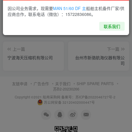
喜欢就支持一下吧
因公司业务需求，现需要
MAN 51/60 DF 主
船舶主机备件厂家/供
应商合作，联系电话（微信）：15722836086。
点赞
11
分享
收藏
联系我们
上一篇
下一篇
宁波海天压缩机有限公司
台州市新骆航海仪器有限公
司
友链申请
广告合作
关于我们
SHIP SPARE PARTS
苏B2-20230266
Copyright ©2021 船用采购网
备案号：苏ICP备2022046727号-2
苏公网安备 32120402000447号