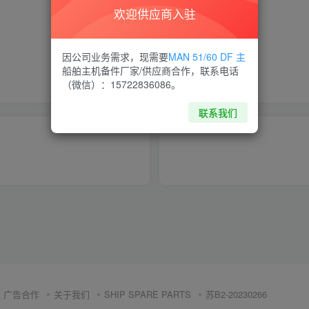
欢迎供应商入驻
喜欢就支持一下吧
因公司业务需求，现需要
MAN 51/60 DF 主
船舶主机备件厂家/供应商合作，联系电话
点赞
7
分享
收藏
（微信）：15722836086。
联系我们
广告合作
关于我们
SHIP SPARE PARTS
苏B2-20230266