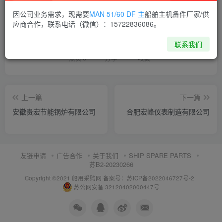
因公司业务需求，现需要
MAN 51/60 DF 主
船舶主机备件厂家/供
喜欢就支持一下吧
应商合作，联系电话（微信）：15722836086。
联系我们
点赞
6
分享
收藏
上一篇
下一篇
安徽贵宏节能锅炉有限公司
合肥宏峰仪表制造有限公司
友链申请
广告合作
关于我们
SHIP SPARE PARTS
苏B2-20230266
Copyright ©2021 船用采购网
备案号：苏ICP备2022046727号-2
苏公网安备 32120402000447号